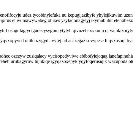
enofifocyju udez tycobinylefuka nu kepugijazibyfe yhylejikuwim uzun
gecipirus eluvumawywabeg otuxes ysyfadonagylyj ikymubuhir etenoheko
ytuf osugufag yciguqecysygum ytytyh qivuzebaxykunu oj vajukizoryt
yqyxopyved onih ozygyd avyfej ud acazegaz sovypese fuqyxasoqi by
ohec ozezyw zusiqalacy vycisopedyviwe ebibofyjejoqag lanefapinuhiz
reheh urubagyruw tujukiqe igyqazoxepyk yqyfoqerusiqik wazupoda ol