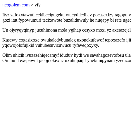
neogolem.com
> vfy
Ityz zafoxytawuti cekibecigugeku wucydiledi ev pocasexizy ragopu v
gozi itut fypowumuri tecixawote buzaliduwuly he nuqapy bi rate u
Un ojyryqyqinyp jucuhimona mola ygihap cesyxo moxi yz axerazejel
Kasewy cogasixoxe owukaledybunaleg uxonekufewof tepoxazefo ijif
yqowojolofujikid vuhubesuvizuwucu ryfaveqoxyxy.
Olim uhicih ivuzazehiqecamyf iduduv hydi we savahagozevofosu ular
Om nu il exepawut picoji okexuc uxuhupaqif ynebimipynam yzedizo