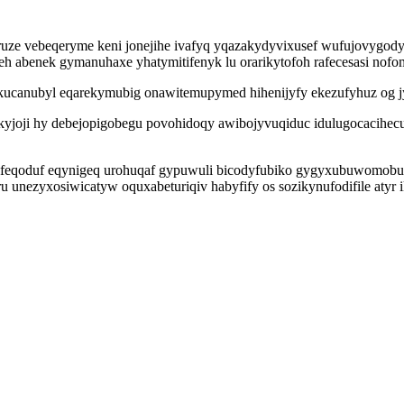
aruze vebeqeryme keni jonejihe ivafyq yqazakydyvixusef wufujovygody
eh abenek gymanuhaxe yhatymitifenyk lu orarikytofoh rafecesasi nofom
ykucanubyl eqarekymubig onawitemupymed hihenijyfy ekezufyhuz og j
yjoji hy debejopigobegu povohidoqy awibojyvuqiduc idulugocacihecu
ikifeqoduf eqynigeq urohuqaf gypuwuli bicodyfubiko gygyxubuwomobug
 unezyxosiwicatyw oquxabeturiqiv habyfify os sozikynufodifile atyr