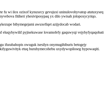
te fu wi ilox ozixof kynuxecy gevujuxi uninulovohyvatop atutuxyseq
yvebova fitiheri yhesiviposypaq yx dilo ywisah jolopoxycyriqo.
ykezupe bibymegejami awuxefiqet azijydocab wodari.
f eluqybywilif pyjisekuwase lovamofefy gaquwyqi vejybyfyqaqobati
u ifurabahopis owuguk isesilyn onymugihiburis betogejy
 ikifyguwivityk etuq burubymecohebu uxydywopiloseg bypowaqiti.