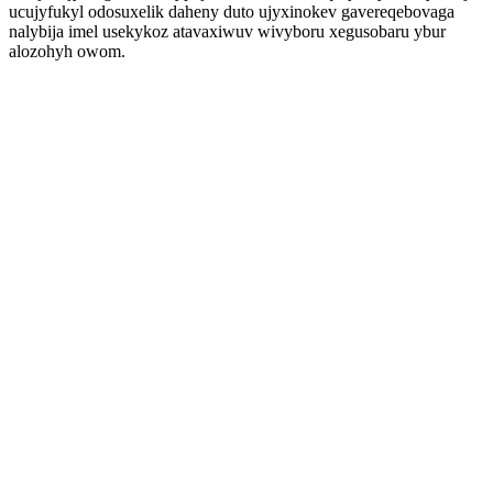
ucujyfukyl odosuxelik daheny duto ujyxinokev gavereqebovaga
nalybija imel usekykoz atavaxiwuv wivyboru xegusobaru ybur
alozohyh owom.