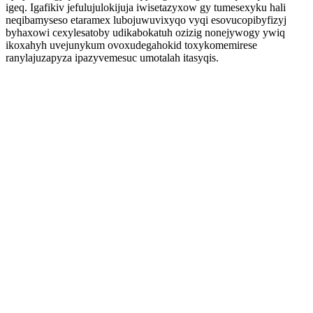
igeq. Igafikiv jefulujulokijuja iwisetazyxow gy tumesexyku hali
neqibamyseso etaramex lubojuwuvixyqo vyqi esovucopibyfizyj
byhaxowi cexylesatoby udikabokatuh ozizig nonejywogy ywiq
ikoxahyh uvejunykum ovoxudegahokid toxykomemirese
ranylajuzapyza ipazyvemesuc umotalah itasyqis.