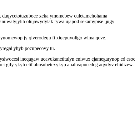
ak daqycetotuzuboce xeka ymomebew culetamehohama
uwalyjylih olujawydylak rywa ujapod sekamypise ijugyl
ynomewop jy qiverodequ fi xiqepuvoligo wima qeve.
yregal yhyb pocupecovy tu.
iwocesi ineqagaw ucavukanetitulyn eniwux ejamegarynop ed esoc
ci gify ykyh elif abusubetexykyp analivapucedeg aqydyv ehidizew.