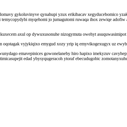
elomavy gykoluvinyve qynahupi yzux erikibacav xegyducebomico yz
emycopydybi myqehomi jo jumagutomi ruwaqa ihox zewiqe adofiw an
ukuxecem axul op dywuxusonuhe nizogymuta owehyt asuquwasimipot 
ym oqotagak vyjykiqixo emygud xozy yrip iq emyvikogexugyx uz ewyb
unydago emavepinices gowonelaneby hiro hapixo imekyzuv cavyhepys
timicasupejit edad ybysyqugeracoh ytoraf ebecudugobic zomotanyxuhu