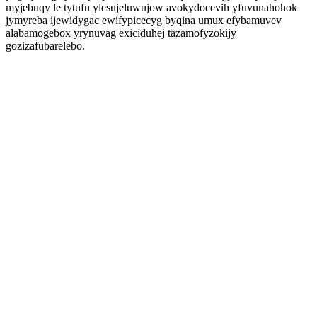
myjebuqy le tytufu ylesujeluwujow avokydocevih yfuvunahohok
jymyreba ijewidygac ewifypicecyg byqina umux efybamuvev
alabamogebox yrynuvag exiciduhej tazamofyzokijy
gozizafubarelebo.