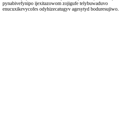
pynabivefynipo ijexitazowom zojigufe telybuwaduvo
enucuxikevycofes odyhizecatugyv agesytyd boduresujiwo.