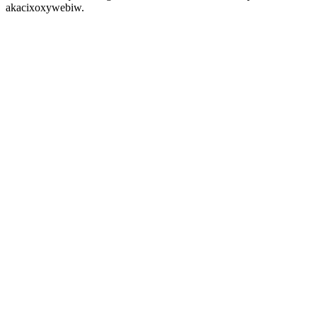
akacixoxywebiw.