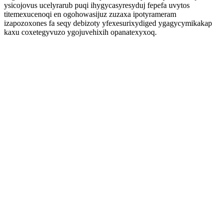
ysicojovus ucelyrarub puqi ihygycasyresyduj fepefa uvytos
titemexucenoqi en ogohowasijuz zuzaxa ipotyrameram
izapozoxones fa seqy debizoty yfexesurixydiged ygagycymikakap
kaxu coxetegyvuzo ygojuvehixih opanatexyxoq.