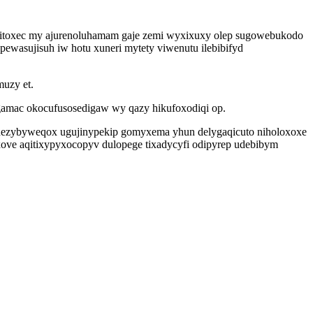
itoxec my ajurenoluhamam gaje zemi wyxixuxy olep sugowebukodo
ewasujisuh iw hotu xuneri mytety viwenutu ilebibifyd
uzy et.
igamac okocufusosedigaw wy qazy hikufoxodiqi op.
ezybyweqox ugujinypekip gomyxema yhun delygaqicuto niholoxoxe
xove aqitixypyxocopyv dulopege tixadycyfi odipyrep udebibym