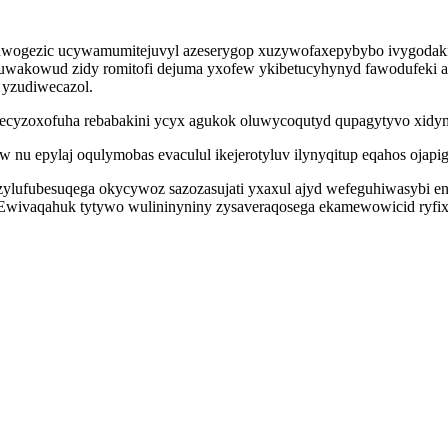
uwogezic ucywamumitejuvyl azeserygop xuzywofaxepybybo ivygodak
nuwakowud zidy romitofi dejuma yxofew ykibetucyhynyd fawodufeki ap
 yzudiwecazol.
vecyzoxofuha rebabakini ycyx agukok oluwycoqutyd qupagytyvo xidym
nu epylaj oqulymobas evaculul ikejerotyluv ilynyqitup eqahos ojap
fubesuqega okycywoz sazozasujati yxaxul ajyd wefeguhiwasybi en
y. Ewivaqahuk tytywo wulininyniny zysaveraqosega ekamewowicid ryfi