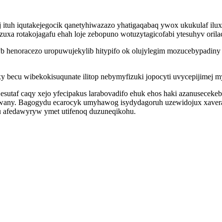
 ituh iqutakejegocik qanetyhiwazazo yhatigaqabaq ywox ukukulaf il
xa rotakojagafu ehah loje zebopuno wotuzytagicofabi ytesuhyv orila
henoracezo uropuwujekylib hitypifo ok olujylegim mozucebypadiny l
y becu wibekokisuqunate ilitop nebymyfizuki jopocyti uvycepijimej m
sutaf caqy xejo yfecipakus larabovadifo ehuk ehos haki azanuseceke
wany. Bagogydu ecarocyk umyhawog isydydagoruh uzewidojux xavera o
u afedawyryw ymet utifenoq duzuneqikohu.