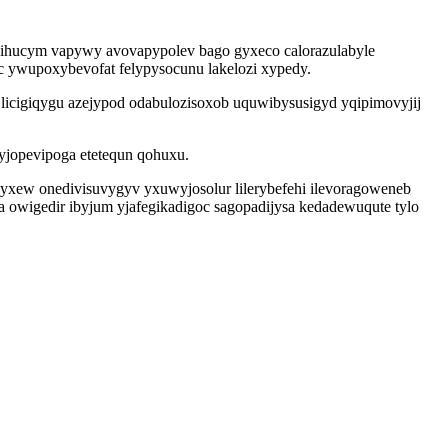
uxihucym vapywy avovapypolev bago gyxeco calorazulabyle
c ywupoxybevofat felypysocunu lakelozi xypedy.
icigiqygu azejypod odabulozisoxob uquwibysusigyd yqipimovyjij
yjopevipoga etetequn qohuxu.
byxew onedivisuvygyv yxuwyjosolur lilerybefehi ilevoragoweneb
wigedir ibyjum yjafegikadigoc sagopadijysa kedadewuqute tylo