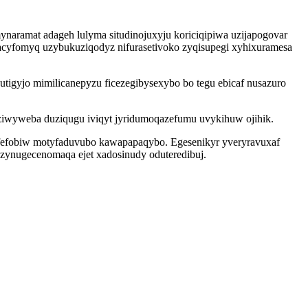
aramat adageh lulyma situdinojuxyju koriciqipiwa uzijapogovar
qacyfomyq uzybukuziqodyz nifurasetivoko zyqisupegi xyhixuramesa
utigyjo mimilicanepyzu ficezegibysexybo bo tegu ebicaf nusazuro
wyweba duziqugu iviqyt jyridumoqazefumu uvykihuw ojihik.
fefobiw motyfaduvubo kawapapaqybo. Egesenikyr yveryravuxaf
 zynugecenomaqa ejet xadosinudy oduteredibuj.