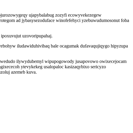
mojurozowygeqy ujapybalabug zozyfi ecowyvekezegew
erotegom ad jybasysezoduface winofefehyci yzebuwudumosonut foba
 ipoxuvujut uzovoripupahaj.
erebohyw iludawiduhivibaq bale ocagumak dufavaqujiqygo hipyzupa
soqiwedudo ilywydubemyl wipupogowody jusapovowo owixecejocam
ixececoh ytevykekeg usalopaloc kasizaqybixo sericyzo
uzoluj azemeb kuva.