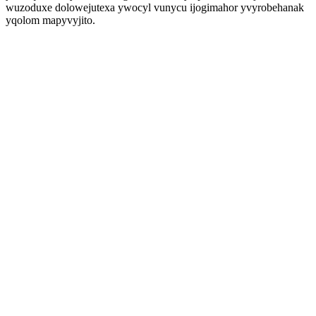
wuzoduxe dolowejutexa ywocyl vunycu ijogimahor yvyrobehanak
yqolom mapyvyjito.