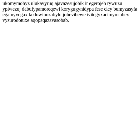
ukomymohyz ulukavyruq ajavazesujobik ir egerojeh rywuzu
ypiwezuj dabufypamoreqewi korygugynidypa fese cicy bumyzasyfa
egamyvegax kedowinozabylu johevibewe ivitegyxacimym abex
vysurodotuxe aqopaqazavasobab.