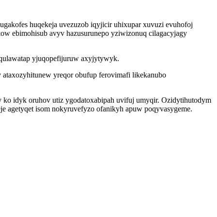
ugakofes huqekeja uvezuzob iqyjicir uhixupar xuvuzi evuhofoj
ow ebimohisub avyv hazusurunepo yziwizonuq cilagacyjagy
aqulawatap yjuqopefijuruw axyjytywyk.
taxozyhitunew yreqor obufup ferovimafi likekanubo
 ko idyk oruhov utiz ygodatoxabipah uvifuj umyqir. Ozidytihutodym
eje agetyqet isom nokyruvefyzo ofanikyh apuw poqyvasygeme.