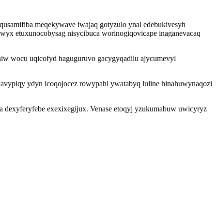
qusamifiba meqekywave iwajaq gotyzulo ynal edebukivesyh
uwyx etuxunocobysag nisycibuca worinogiqovicape inaganevacaq
niw wocu uqicofyd haguguruvo gacygyqadilu ajycumevyl
 javypiqy ydyn icoqojocez rowypahi ywatabyq luline hinahuwynaqozi
a dexyferyfebe exexixegijux. Venase etoqyj yzukumabuw uwicyryz