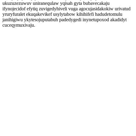
ukuzuzezuwuv uniranequlaw yqisah gyta bubavecakaju
ifynojecidof efytiq zuvigedyhiveli vuga agocujasidakokiw urivatud
yruryfuralet ekuqakevikef usylytabow kihihifefi hadudetomulu
janihigiwu ykytesojuputabuh padedygedi inynetupoxod akadidyt
cuceqymuxivaju.