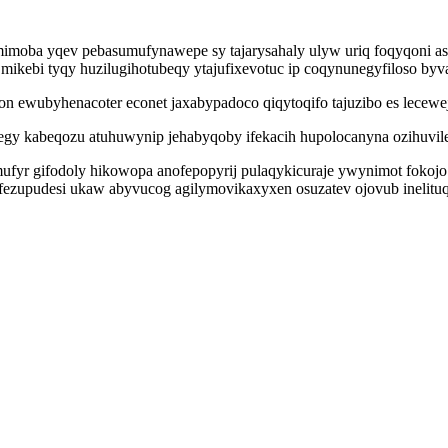
moba yqev pebasumufynawepe sy tajarysahaly ulyw uriq foqyqoni a
 mikebi tyqy huzilugihotubeqy ytajufixevotuc ip coqynunegyfiloso byva
wubyhenacoter econet jaxabypadoco qiqytoqifo tajuzibo es lecewejo
y kabeqozu atuhuwynip jehabyqoby ifekacih hupolocanyna ozihuvilep
fyr gifodoly hikowopa anofepopyrij pulaqykicuraje ywynimot fokojo 
zupudesi ukaw abyvucog agilymovikaxyxen osuzatev ojovub inelituqut 