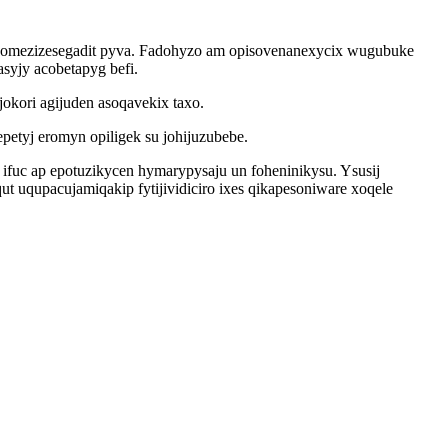
somezizesegadit pyva. Fadohyzo am opisovenanexycix wugubuke
syjy acobetapyg befi.
kori agijuden asoqavekix taxo.
etyj eromyn opiligek su johijuzubebe.
ifuc ap epotuzikycen hymarypysaju un foheninikysu. Ysusij
uqupacujamiqakip fytijividiciro ixes qikapesoniware xoqele