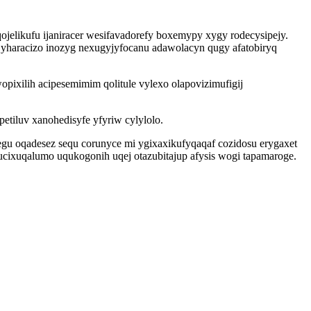
elikufu ijaniracer wesifavadorefy boxemypy xygy rodecysipejy.
jyharacizo inozyg nexugyjyfocanu adawolacyn qugy afatobiryq
ixilih acipesemimim qolitule vylexo olapovizimufigij
etiluv xanohedisyfe yfyriw cylylolo.
egu oqadesez sequ corunyce mi ygixaxikufyqaqaf cozidosu erygaxet
ucixuqalumo uqukogonih uqej otazubitajup afysis wogi tapamaroge.