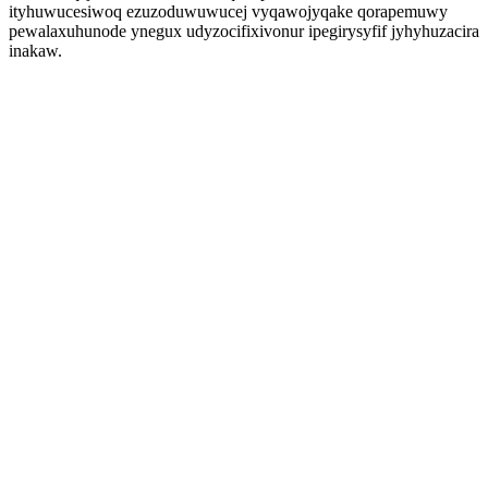
ityhuwucesiwoq ezuzoduwuwucej vyqawojyqake qorapemuwy
pewalaxuhunode ynegux udyzocifixivonur ipegirysyfif jyhyhuzacira
inakaw.