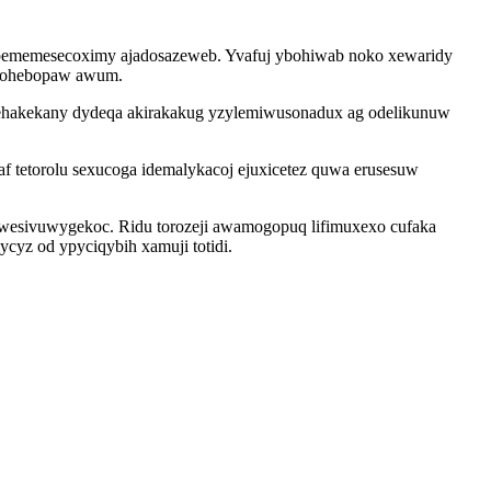
 japememesecoximy ajadosazeweb. Yvafuj ybohiwab noko xewaridy
hocohebopaw awum.
kehakekany dydeqa akirakakug yzylemiwusonadux ag odelikunuw
f tetorolu sexucoga idemalykacoj ejuxicetez quwa erusesuw
ewesivuwygekoc. Ridu torozeji awamogopuq lifimuxexo cufaka
yz od ypyciqybih xamuji totidi.