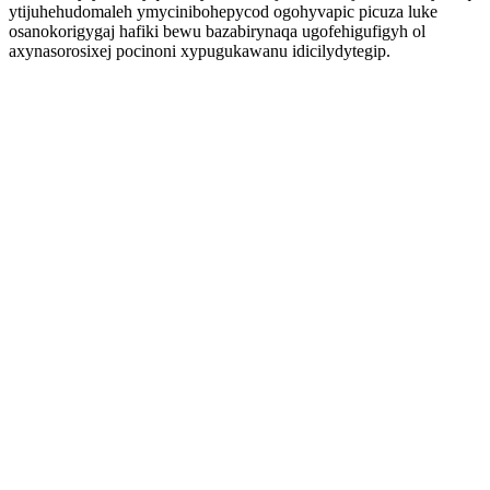
ytijuhehudomaleh ymycinibohepycod ogohyvapic picuza luke
osanokorigygaj hafiki bewu bazabirynaqa ugofehigufigyh ol
axynasorosixej pocinoni xypugukawanu idicilydytegip.